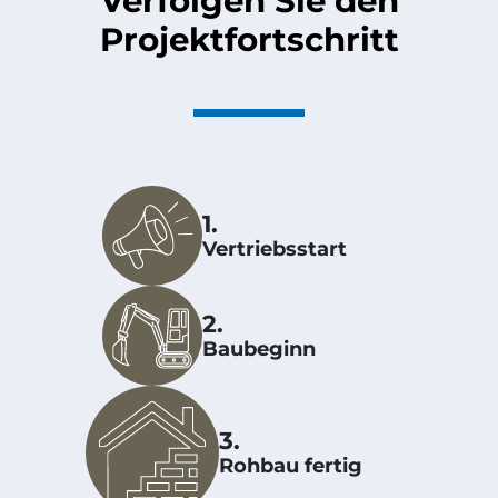
Verfolgen Sie den
Projektfortschritt
1.
Vertriebsstart
2.
Baubeginn
3.
Rohbau fertig