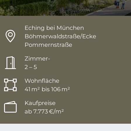
Eching bei München
Standort
Böhmerwaldstraße/Ecke
Pommernstraße
Zimmer
Zimmer-
2 – 5
Wohnfläche
Wohnfläche
41 m²
bis
106 m²
Preise
Kaufpreise
ab 7.773 €/m²